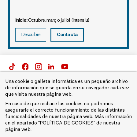
inicio:
Octubre, març o juliol (intensiu)
Descubre
Contacta
Passeig de Gràcia 66 i 71,
Una cookie o galleta informática es un pequeño archivo
08007 Barcelona
de información que se guarda en su navegador cada vez
T. 93 215 68 00
que visita nuestra página web.
Aviso legal
En caso de que rechace las cookies no podremos
Accessibilidad
asegurarle el correcto funcionamiento de las distintas
Política de privacidad
funcionalidades de nuestra página web. Más información
Política de cookies
en el apartado "
POLÍTICA DE COOKIES
" de nuestra
© EUFB
página web.