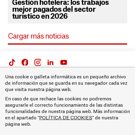
Gestión hotelera: los trabajos
mejor pagados del sector
turístico en 2026
Cargar más noticias
Passeig de Gràcia 66 i 71,
Una cookie o galleta informática es un pequeño archivo
08007 Barcelona
de información que se guarda en su navegador cada vez
T. 93 215 68 00
que visita nuestra página web.
Aviso legal
En caso de que rechace las cookies no podremos
Accessibilidad
asegurarle el correcto funcionamiento de las distintas
Política de privacidad
funcionalidades de nuestra página web. Más información
Política de cookies
en el apartado "
POLÍTICA DE COOKIES
" de nuestra
© EUFB
página web.