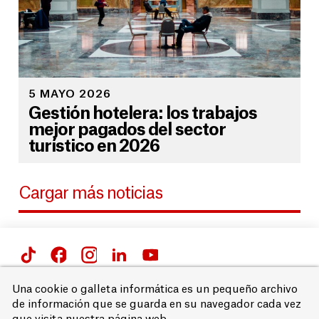
5 MAYO 2026
Gestión hotelera: los trabajos
mejor pagados del sector
turístico en 2026
Cargar más noticias
Passeig de Gràcia 66 i 71,
Una cookie o galleta informática es un pequeño archivo
08007 Barcelona
de información que se guarda en su navegador cada vez
T. 93 215 68 00