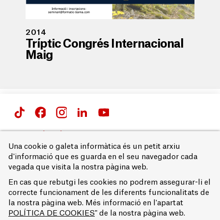
2014
Tríptic Congrés Internacional
Maig
Passeig de Gràcia 66 i 71,
08007 Barcelona
Una cookie o galeta informàtica és un petit arxiu
T. 93 215 68 00
d'informació que es guarda en el seu navegador cada
vegada que visita la nostra pàgina web.
Avís legal
Accessibilitat
En cas que rebutgi les cookies no podrem assegurar-li el
Política de privacitat
correcte funcionament de les diferents funcionalitats de
Política de cookies
la nostra pàgina web. Més informació en l'apartat
© EUFB
POLÍTICA DE COOKIES
" de la nostra pàgina web.