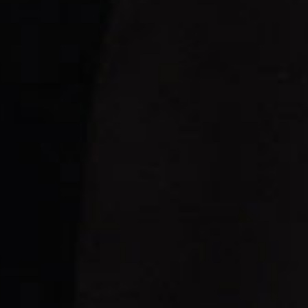
Aquesta és la teva universitat
El teu
futur
és