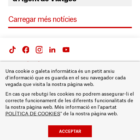
Carregar més notícies
Passeig de Gràcia 66 i 71,
08007 Barcelona
Una cookie o galeta informàtica és un petit arxiu
T. 93 215 68 00
d'informació que es guarda en el seu navegador cada
vegada que visita la nostra pàgina web.
Avís legal
Accessibilitat
En cas que rebutgi les cookies no podrem assegurar-li el
Política de privacitat
correcte funcionament de les diferents funcionalitats de
Política de cookies
la nostra pàgina web. Més informació en l'apartat
© EUFB
POLÍTICA DE COOKIES
" de la nostra pàgina web.
ACCEPTAR