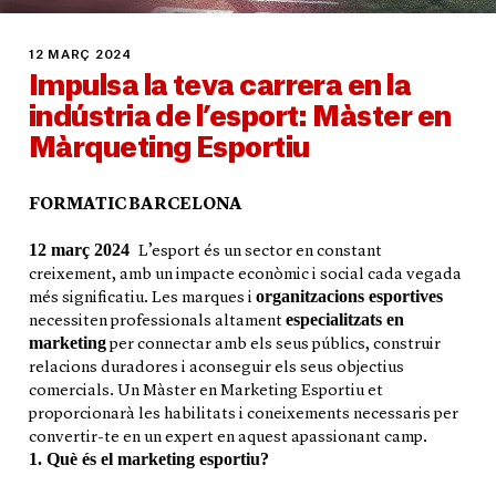
12 MARÇ 2024
Impulsa la teva carrera en la
indústria de l’esport: Màster en
Màrqueting Esportiu
FORMATIC BARCELONA
12 març 2024
L’esport és un sector en constant
creixement, amb un impacte econòmic i social cada vegada
organitzacions esportives
més significatiu. Les marques i
especialitzats en
necessiten professionals altament
marketing
per connectar amb els seus públics, construir
relacions duradores i aconseguir els seus objectius
comercials. Un
Màster en Marketing Esportiu
et
proporcionarà les habilitats i coneixements necessaris per
convertir-te en un expert en aquest apassionant camp.
1. Què és el marketing esportiu?