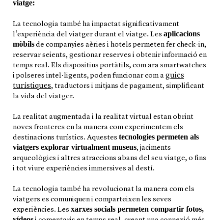
viatge:
La tecnologia també ha impactat significativament
aplicacions
l’experiència del viatger durant el viatge. Les
mòbils
de companyies aèries i hotels permeten fer check-in,
reservar seients, gestionar reserves i obtenir informació en
temps real. Els dispositius portàtils, com ara smartwatches
guies
i polseres intel·ligents, poden funcionar com a
turístiques
, traductors i mitjans de pagament, simplificant
la vida del viatger.
La realitat augmentada i la realitat virtual estan obrint
noves fronteres en la manera com experimentem els
tecnologies permeten als
destinacions turístics. Aquestes
viatgers explorar virtualment museus
, jaciments
arqueològics i altres atraccions abans del seu viatge, o fins
i tot viure experiències immersives al destí.
La tecnologia també ha revolucionat la manera com els
viatgers es comuniquen i comparteixen les seves
xarxes socials permeten compartir fotos,
experiències. Les
vídeos