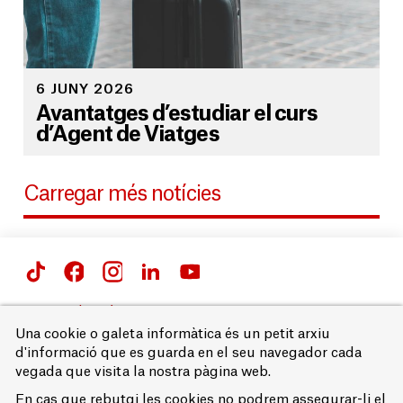
6 JUNY 2026
Avantatges d’estudiar el curs
d’Agent de Viatges
Carregar més notícies
Passeig de Gràcia 66 i 71,
08007 Barcelona
Una cookie o galeta informàtica és un petit arxiu
T. 93 215 68 00
d'informació que es guarda en el seu navegador cada
vegada que visita la nostra pàgina web.
Avís legal
Accessibilitat
En cas que rebutgi les cookies no podrem assegurar-li el