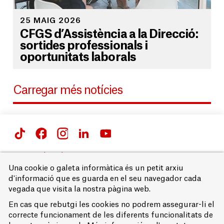
25 MAIG 2026
CFGS d’Assistència a la Direcció:
sortides professionals i
oportunitats laborals
Carregar més notícies
Passeig de Gràcia 66 i 71,
08007 Barcelona
Una cookie o galeta informàtica és un petit arxiu
T. 93 215 68 00
d'informació que es guarda en el seu navegador cada
vegada que visita la nostra pàgina web.
Avís legal
Accessibilitat
En cas que rebutgi les cookies no podrem assegurar-li el
Política de privacitat
correcte funcionament de les diferents funcionalitats de
Política de cookies