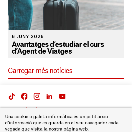
6 JUNY 2026
Avantatges d’estudiar el curs
d’Agent de Viatges
Carregar més notícies
Passeig de Gràcia 66 i 71,
08007 Barcelona
Una cookie o galeta informàtica és un petit arxiu
T. 93 215 68 00
d'informació que es guarda en el seu navegador cada
vegada que visita la nostra pàgina web.
Avís legal