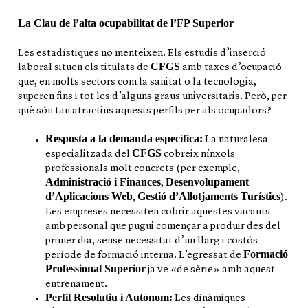
La Clau de l’alta ocupabilitat de l’FP Superior
Les estadístiques no menteixen. Els estudis d’inserció
CFGS
laboral situen els titulats de
amb taxes d’ocupació
que, en molts sectors com la sanitat o la tecnologia,
superen fins i tot les d’alguns graus universitaris. Però, per
què són tan atractius aquests perfils per als ocupadors?
Resposta a la demanda específica:
La naturalesa
CFGS
especialitzada del
cobreix nínxols
professionals molt concrets (per exemple,
Administració i Finances
Desenvolupament
,
d’Aplicacions Web
Gestió d’Allotjaments Turístics
,
).
Les empreses necessiten cobrir aquestes vacants
amb personal que pugui començar a produir des del
primer dia, sense necessitat d’un llarg i costós
Formació
període de formació interna. L’egressat de
Professional Superior
ja ve «de sèrie» amb aquest
entrenament.
Perfil Resolutiu i Autònom:
Les dinàmiques