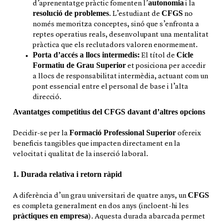
autonomia
d’aprenentatge pràctic fomenten l’
i la
resolució de problemes
CFGS
. L’estudiant de
no
només memoritza conceptes, sinó que s’enfronta a
reptes operatius reals, desenvolupant una mentalitat
pràctica que els reclutadors valoren enormement.
Porta d’accés a llocs intermedis:
Cicle
El títol de
Formatiu de Grau Superior
et posiciona per accedir
a llocs de responsabilitat intermèdia, actuant com un
pont essencial entre el personal de base i l’alta
direcció.
Avantatges competitius del CFGS davant d’altres opcions
Formació Professional Superior
Decidir-se per la
ofereix
beneficis tangibles que impacten directament en la
velocitat i qualitat de la inserció laboral.
1. Durada relativa i retorn ràpid
CFGS
A diferència d’un grau universitari de quatre anys, un
es completa generalment en dos anys (incloent-hi les
pràctiques en empresa
). Aquesta durada abarcada permet