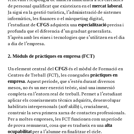
rellevant i respongui de manera immediata a les carències
mercat laboral
de personal qualificat que existeixen en el
.
Ja sigui en la gestió turística, l’administració de sistemes
informàtics, les finances o el màrqueting digital,
CFGS
especialització
l’estudiant de
adquireix una
precisa i
profunda que el diferencia d’un graduat generalista.
S’aprèn amb les eines i tecnologies que s’utilitzen en el dia
a dia de l’empresa.
2. Mòduls de pràctiques en empresa (FCT)
CFGS
Un element central del
és el mòdul de Formació en
pràctiques en
Centres de Treball (FCT), les conegudes
empresa
. Aquest període, que s’estén durant diversos
mesos, no és un mer exercici teòric, sinó una immersió
completa en l’entorn real de treball. Permet a l’estudiant
aplicar els coneixements tècnics adquirits, desenvolupar
habilitats interpersonals (
soft skills
) i, crucialment,
construir la seva primera xarxa de contactes professionals.
Per a moltes empreses, les FCT funcionen com un període
alta
de prova remunerat, cosa que es tradueix en una
ocupabilitat
per a l’alumne en finalitzar el cicle.