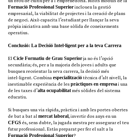
un brou de cultiu per a l’emprenedoria. Molts mòduls de la
Formació Professional Superior
inclouen la gestió
empresarial, la viabilitat de projectes i la creació de plans
de negoci. Això capacita l’estudiant per llançar la seva
pròpia iniciativa amb una base sòlida de coneixements
operatius.
Conclusió: La Decisió Intel·ligent per a la teva Carrera
Cicle Formatiu de Grau Superior
El
ja no és l’opció
secundària; és, per a la majoria dels joves i adults que
busquen reorientar la seva carrera, la decisió més
especialització
intel·ligent. Combina
tècnica d’alt nivell, la
pràctiques en empresa
inestimable experiència de les
i una
alta ocupabilitat
de les taxes d’
més sòlides del sistema
educatiu.
Si busques una via ràpida, pràctica i amb les portes obertes
mercat laboral
de bat a bat al
, invertir dos anys en un
CFGS
és, sens dubte, la jugada mestra per assegurar el teu
futur professional. Estàs preparat per fer el salt a la
Formació Professional Superior
?