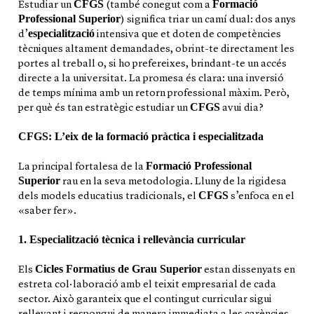
CFGS
Formació
Estudiar un
(també conegut com a
Professional Superior
) significa triar un camí dual: dos anys
especialització
d’
intensiva que et doten de competències
tècniques altament demandades, obrint-te directament les
portes al treball o, si ho prefereixes, brindant-te un accés
directe a la universitat. La promesa és clara: una inversió
de temps mínima amb un retorn professional màxim. Però,
CFGS
per què és tan estratègic estudiar un
avui dia?
CFGS: L’eix de la formació pràctica i especialitzada
Formació Professional
La principal fortalesa de la
Superior
rau en la seva metodologia. Lluny de la rigidesa
CFGS
dels models educatius tradicionals, el
s’enfoca en el
«saber fer».
1. Especialització tècnica i rellevància curricular
Cicles Formatius de Grau Superior
Els
estan dissenyats en
estreta col·laboració amb el teixit empresarial de cada
sector. Això garanteix que el contingut curricular sigui