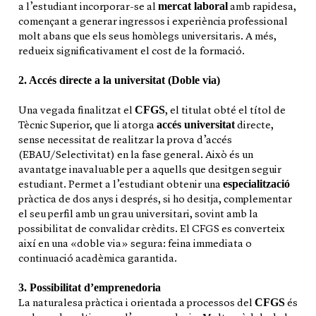
mercat laboral
a l’estudiant incorporar-se al
amb rapidesa,
començant a generar ingressos i experiència professional
molt abans que els seus homòlegs universitaris. A més,
redueix significativament el cost de la formació.
2. Accés directe a la universitat (Doble via)
CFGS
Una vegada finalitzat el
, el titulat obté el títol de
accés universitat
Tècnic Superior, que li atorga
directe,
sense necessitat de realitzar la prova d’accés
(EBAU/Selectivitat) en la fase general. Això és un
avantatge inavaluable per a aquells que desitgen seguir
especialització
estudiant. Permet a l’estudiant obtenir una
pràctica de dos anys i després, si ho desitja, complementar
el seu perfil amb un grau universitari, sovint amb la
possibilitat de convalidar crèdits. El CFGS es converteix
així en una «doble via» segura: feina immediata o
continuació acadèmica garantida.
3. Possibilitat d’emprenedoria
CFGS
La naturalesa pràctica i orientada a processos del
és