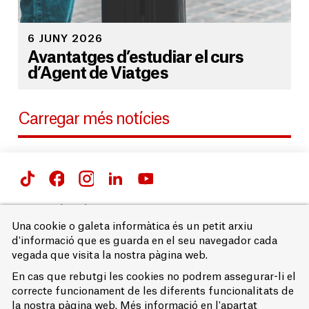
6 JUNY 2026
Avantatges d’estudiar el curs
d’Agent de Viatges
Carregar més notícies
Passeig de Gràcia 66 i 71,
08007 Barcelona
Una cookie o galeta informàtica és un petit arxiu
T. 93 215 68 00
d'informació que es guarda en el seu navegador cada
vegada que visita la nostra pàgina web.
Avís legal
Accessibilitat
En cas que rebutgi les cookies no podrem assegurar-li el
Política de privacitat
correcte funcionament de les diferents funcionalitats de
Política de cookies
la nostra pàgina web. Més informació en l'apartat