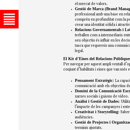
el mercat de valors.
Gestió de Marca (
Brand Manag
professional amb una base en relac
comprèn en profunditat com la per
crear una identitat sòlida i atractiv
Relacions Governamentals i
Lo
treballen com a intermediaris entr
seu objectiu és influir en les deci
tasca que requereix una comunicac
legal.
El Kit d’Eines del Relacions Públiqu
Per navegar per aquest ampli ventall d’op
conjunt d’habilitats i eines que van més e
Pensament Estratègic:
La capacit
comunicació amb els objectius d
Domini de la Comunicació Escri
xarxes socials i guions de vídeo.
Anàlisi i Gestió de Dades:
Utilit
l’impacte de les campanyes i ente
Creativitat i Storytelling:
Saber
audiències.
Gestió de Projectes i Organitza
terminis ajustats.