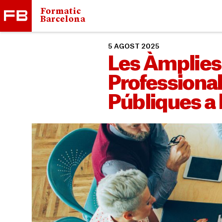
Formatic
Barcelona
5 AGOST 2025
Les Àmplies
Professional
Públiques a l