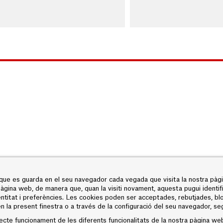
 que es guarda en el seu navegador cada vegada que visita la nostra pàgin
 pàgina web, de manera que, quan la visiti novament, aquesta pugui identific
entitat i preferències. Les cookies poden ser acceptades, rebutjades, b
n la present finestra o a través de la configuració del seu navegador, se
ecte funcionament de les diferents funcionalitats de la nostra pàgina we