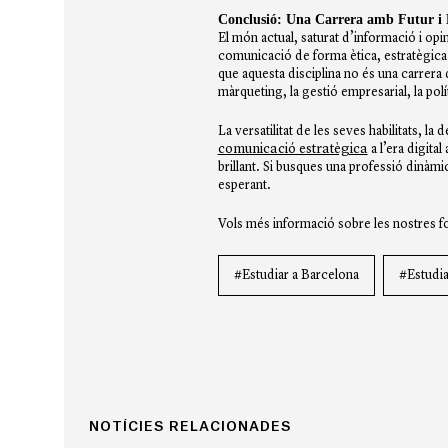
Conclusió: Una Carrera amb Futur i 
El món actual, saturat d’informació i op
comunicació de forma ètica, estratègica 
que aquesta disciplina no és una carrera 
màrqueting, la gestió empresarial, la polí
La versatilitat de les seves habilitats, l
comunicació estratègica
a l’era digita
brillant. Si busques una professió dinàmic
esperant.
Vols més informació sobre les nostres f
#Estudiar a Barcelona
#Estudi
NOTÍCIES RELACIONADES