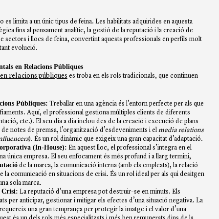
o es limita a un únic tipus de feina. Les habilitats adquirides en aquesta
ca fins al pensament analític, la gestió de la reputació i la creació de
e sectors i llocs de feina, convertint aquests professionals en perfils molt
ant evolució.
ntals en Relacions Públiques
en relacions públiques
es troba en els rols tradicionals, que continuen
cions Públiques:
Treballar en una agència és l’entorn perfecte per als que
afiaments. Aquí, el professional gestiona múltiples clients de diferents
ació, etc.). El seu dia a dia inclou des de la creació i execució de plans
ó de notes de premsa, l’organització d’esdeveniments i el
media relations
nfluencers
). És un rol dinàmic que exigeix una gran capacitat d’adaptació.
rporativa (In-House):
En aquest lloc, el professional s’integra en el
 única empresa. El seu enfocament és més profund i a llarg termini,
putació
de la marca, la comunicació interna (amb els empleats), la relació
de la comunicació en situacions de crisi. És un rol ideal per als qui desitgen
una sola marca.
Crisi:
La reputació d’una empresa pot destruir-se en minuts. Els
ats per anticipar, gestionar i mitigar els efectes d’una situació negativa. La
i requereix una gran temprança per protegir la imatge i el valor d’una
st és un dels rols més especialitzats i més ben remunerats dins de la