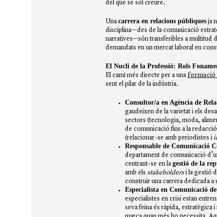
del que se sol creure.
carrera en relacions públiques
Una
ja n
disciplina—des de la comunicació estratègi
narratives—són transferibles a multitud d
demandats en un mercat laboral en const
El Nucli de la Professió: Rols Foname
formació 
El camí més directe per a una
sent el pilar de la indústria.
Consultor/a en Agència de Rela
gaudeixen de la varietat i els des
sectors (tecnologia, moda, aliment
de comunicació fins a la redacci
(relacionar-se amb periodistes i
i
Responsable de Comunicació Co
departament de comunicació d’una
gestió de la re
centrant-se en la
amb els
stakeholders
i la gestió 
construir una carrera dedicada a 
Especialista en Comunicació de 
especialistes en crisi estan entren
seva feina és ràpida, estratègica 
marca quan més ho necessita. Aque