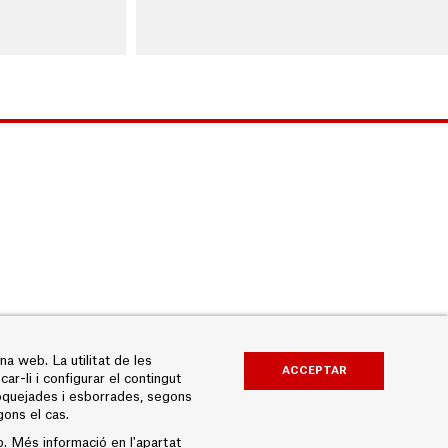
a web. La utilitat de les
ACCEPTAR
ar-li i configurar el contingut
loquejades i esborrades, segons
gons el cas.
b. Més informació en l'apartat