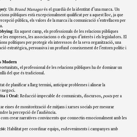
er
):
Un
Brand Manager
és el guardià de la identitat d’una marca. Un
ions públiques està excepcionalment qualificat per a aquest lloc, ja que
cepció pública, els valors de la marca i la comunicació s’entrellacen per
a.
bbying
: En aquest camp, els professionals de les relacions públiques
e les empreses, les associacions o els grups d’interès i els legisladors. El
sions polítiques per protegir els interessos de la seva organització, una
ió estratègica, persuasiva i un profund coneixement de l’entorn polític i
es Modern
ortunitats, el professional de les relacions públiques ha de dominar un
nllà del que és tradicional.
at de planificar a llarg termini, anticipar problemes i alinear la
e negoci.
ta i Oral:
Redacció impecable de comunicats, discursos,
posts
per a
zar eines de monitorització de mitjans i xarxes socials per mesurar
ndre la percepció de l’audiència.
 com crear narratives convincents que connectin emocionalment amb les
ció:
Habilitat per coordinar equips, esdeveniments i campanyes amb