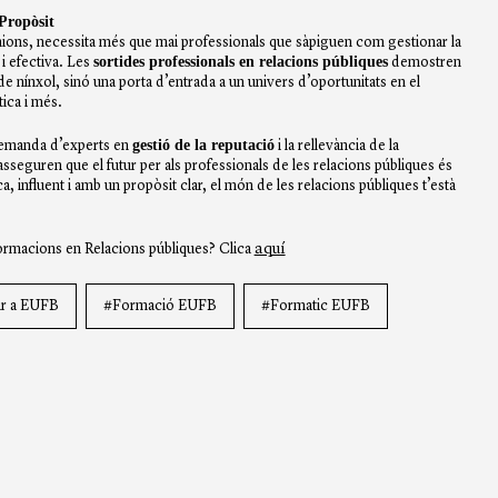
Propòsit
inions, necessita més que mai professionals que sàpiguen com gestionar la
sortides professionals en relacions públiques
i efectiva. Les
demostren
de nínxol, sinó una porta d’entrada a un univers d’oportunitats en el
tica i més.
gestió de la reputació
a demanda d’experts en
i la rellevància de la
l asseguren que el futur per als professionals de les relacions públiques és
a, influent i amb un propòsit clar, el món de les relacions públiques t’està
aquí
ormacions en Relacions públiques? Clica
ar a EUFB
#Formació EUFB
#Formatic EUFB