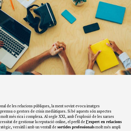
onal de les relacions públiques, la ment sovint evoca imatges
remsa o gestors de crisis mediàtiques. Si bé aquests són aspectes
és molt més rica i complexa. Al segle XXI, amb l’explosió de les xarxes
l’
expert en relacions
cessitat de gestionar la reputació online, el perfil de
sortides professionals
atègic, versàtil i amb un ventall de
molt més ampli