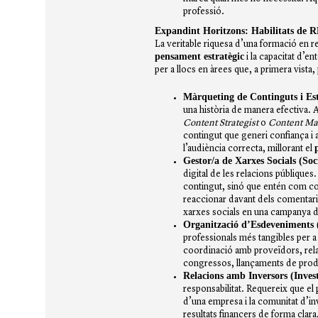
professió.
Expandint Horitzons: Habilitats de R
La veritable riquesa d’una formació en rel
pensament estratègic
i la capacitat d’e
per a llocs en àrees que, a primera vista
Màrqueting de Continguts i Est
una història de manera efectiva. A
Content Strategist
o
Content Ma
contingut que generi confiança i a
l’audiència correcta, millorant el
Gestor/a de Xarxes Socials (
Soc
digital de les relacions públiques
contingut, sinó que entén com con
reaccionar davant dels comentaris,
xarxes socials en una campanya 
Organització d’Esdeveniments 
professionals més tangibles per 
coordinació amb proveïdors, relac
congressos, llançaments de produ
Relacions amb Inversors (
Inves
responsabilitat. Requereix que el 
d’una empresa i la comunitat d’inv
resultats financers de forma clara