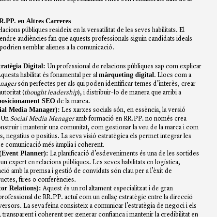
R.PP. en Altres Carreres
acions públiques resideix en la versatilitat de les seves habilitats. El
ntendre audiències fan que aquests professionals siguin candidats ideals
, podrien semblar alienes a la comunicació.
ratègia Digital:
Un professional de relacions públiques sap com explicar
màrqueting digital
questa habilitat és fonamental per al
. Llocs com a
nager
són perfectes per als qui poden identificar temes d’interès, crear
utoritat (
thought leadership
), i distribuir-lo de manera que arribi a
posicionament SEO
de la marca.
ial Media Manager
):
Les xarxes socials són, en essència, la versió
. Un
Social Media Manager
amb formació en RR.PP. no només crea
struir i mantenir una comunitat, com gestionar la veu de la marca i com
 negatius o positius. La seva visió estratègica els permet integrar les
de comunicació més àmplia i coherent.
(
Event Planner
):
La planificació d’esdeveniments és una de les sortides
a un
expert en relacions públiques
. Les seves habilitats en logística,
ió amb la premsa i gestió de convidats són clau per a l’èxit de
ctes, fires o conferències.
tor Relations
):
Aquest és un rol altament especialitzat i de gran
professional de RR.PP. actuï com un enllaç estratègic entre la direcció
ersors. La seva feina consisteix a comunicar l’estratègia de negoci i els
, transparent i coherent per generar confiança i mantenir la credibilitat en