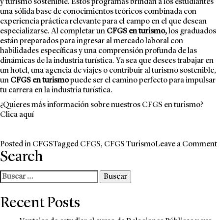
y turismo sostenible. Estos programas brindan a los estudiantes
una sólida base de conocimientos teóricos combinada con
experiencia práctica relevante para el campo en el que desean
especializarse. Al completar un
CFGS en turismo,
los graduados
están preparados para ingresar al mercado laboral con
habilidades específicas y una comprensión profunda de las
dinámicas de la industria turística. Ya sea que desees trabajar en
un hotel, una agencia de viajes o contribuir al turismo sostenible,
un
CFGS en turismo
puede ser el camino perfecto para impulsar
tu carrera en la industria turística.
¿Quieres más información sobre nuestros CFGS en turismo?
Clica
aquí
Posted in
CFGS
Tagged
CFGS
,
CFGS Turismo
Leave a Comment
Search
Buscar:
p
Recent Posts