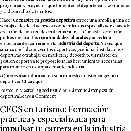
–
Director de desarrollo deportivo:
Encargado de promover
programas y proyectos que fomenten el deporte en la comunidad
y el desarrollo de talentos.
Hacer un
máster en gestión deportiva
ofrece una amplia gama de
ventajas, desde el acceso a conocimientos especializados hasta la
creación de una red de contactos valiosa. Con esta formación,
podrás mejorar tus
oportunidades laborales
y acceder a
emocionantes carreras en la
industria del deporte
. Ya sea que
sueñes con liderar eventos deportivos, gestionar instalaciones
deportivas o trabajar en marketing deportivo, un máster en
gestión deportiva te proporciona las herramientas necesarias
para triunfar en esta apasionante industria.
¿Quieres más información sobre nuestro máster en gestión
deportiva? Clica
aquí
Posted in
Máster
Tagged
Estudiar Máster
,
Máster gestión
on
deportiva
Leave a Comment
Ventajas
CFGS en turismo: Formación
de
hacer
práctica y especializada para
un
máster
impulsar tu carrera en la industria