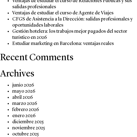
Ventajas de estudiar el curso de Relaciones Públicas y sus
salidas profesionales
Ventajas de estudiar el curso de Agente de Viajes
t
CFGS de Asistencia a la Dirección: salidas profesionales y
oportunidades laborales
Gestión hotelera: los trabajos mejor pagados del sector
l
turístico en 2026
i
Estudiar marketing en Barcelona: ventajas reales
Recent Comments
Archives
junio 2026
mayo 2026
abril 2026
marzo 2026
febrero 2026
enero 2026
diciembre 2025
noviembre 2025
octubre 2025