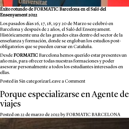
Éxito
rotundo de FORMATIC Barcelona en el Saló del
Ensenyament 2022
Los pasados días 16, 17, 18, 19 y 20 de Marzo se celebró en
Barcelona y después de 2 años, el Saló del Ensenyament.
Históricamente una de las grandes citas dentro del sector de la
enseñanza y formación, donde se engloban los estudios post-
obligatorios que se pueden cursar en Cataluña.
Desde
FORMATIC
Barcelona hemos querido estar presentes un
año más, para ofrecer todas nuestras formaciones y poder
asesorar personalmente a todos los estudiantes interesados en
ellas.
on
Posted in
Sin categorizar
Leave a Comment
FORMATIC
Porque especializarse en Agente de
en
el
viajes
Saló
del
Posted on
22 de marzo de 2022
by
FORMATIC BARCELONA
Ensenyament
2022