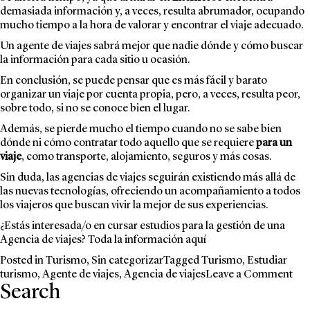
demasiada información y, a veces, resulta abrumador, ocupando
mucho tiempo a la hora de valorar y encontrar el viaje adecuado.
Un agente de viajes sabrá mejor que nadie dónde y cómo buscar
la información para cada sitio u ocasión.
En conclusión, se puede pensar que es más fácil y barato
organizar un viaje por cuenta propia, pero, a veces, resulta peor,
sobre todo, si no se conoce bien el lugar.
Además, se pierde mucho el tiempo cuando no se sabe bien
dónde ni cómo contratar todo aquello que se requiere
para un
viaje
, como transporte, alojamiento, seguros y más cosas.
Sin duda, las agencias de viajes seguirán existiendo más allá de
las nuevas tecnologías, ofreciendo un acompañamiento a todos
los viajeros que buscan vivir la mejor de sus experiencias.
¿Estás interesada/o en cursar estudios para la gestión de una
Agencia de viajes? Toda la información
aquí
Posted in
Turismo
,
Sin categorizar
Tagged
Turismo
,
Estudiar
on
turismo
,
Agente de viajes
,
Agencia de viajes
Leave a Comment
Search
Por
esp