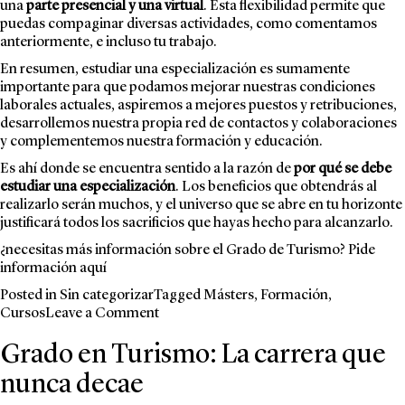
una
parte presencial y una virtual
. Esta flexibilidad permite que
puedas compaginar diversas actividades, como comentamos
anteriormente, e incluso tu trabajo.
En resumen, estudiar una especialización es sumamente
importante para que podamos mejorar nuestras condiciones
laborales actuales, aspiremos a mejores puestos y retribuciones,
desarrollemos nuestra propia red de contactos y colaboraciones
y complementemos nuestra formación y educación.
Es ahí donde se encuentra sentido a la razón de
por qué se debe
estudiar una especialización
. Los beneficios que obtendrás al
realizarlo serán muchos, y el universo que se abre en tu horizonte
justificará todos los sacrificios que hayas hecho para alcanzarlo.
¿necesitas más información sobre el Grado de Turismo? Pide
información
aquí
Posted in
Sin categorizar
Tagged
Másters
,
Formación
,
on
Cursos
Leave a Comment
La
Grado en Turismo: La carrera que
importancia
de
nunca decae
estudiar
una