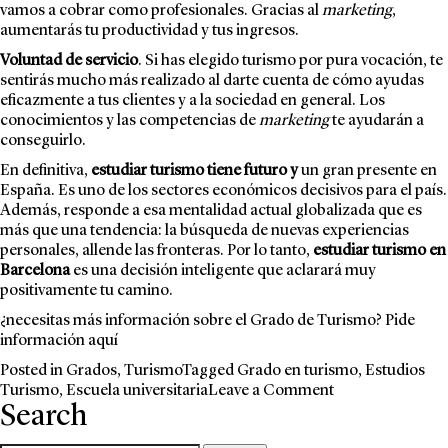
vamos a cobrar como profesionales. Gracias al
marketing
,
aumentarás tu productividad y tus ingresos.
Voluntad de servicio
. Si has elegido turismo por pura vocación, te
sentirás mucho más realizado al darte cuenta de cómo ayudas
eficazmente a tus clientes y a la sociedad en general. Los
conocimientos y las competencias de
marketing
te ayudarán a
conseguirlo.
En definitiva,
estudiar turismo tiene futuro y
un gran presente en
España. Es uno de los sectores económicos decisivos para el país.
Además, responde a esa mentalidad actual globalizada que es
más que una tendencia: la búsqueda de nuevas experiencias
personales, allende las fronteras. Por lo tanto,
estudiar turismo en
Barcelona
es una decisión inteligente que aclarará muy
positivamente tu camino.
¿necesitas más información sobre el Grado de Turismo? Pide
información
aquí
Posted in
Grados
,
Turismo
Tagged
Grado en turismo
,
Estudios
on
Turismo
,
Escuela universitaria
Leave a Comment
Search
Grado
en