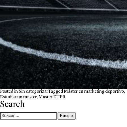
Posted in
Sin categorizar
Tagged
Máster en marketing deportivo
,
Estudiar un màster
,
Master EUFB
Search
Buscar: