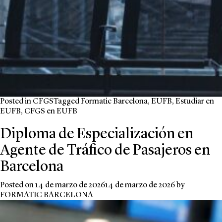
Posted in
CFGS
Tagged
Formatic Barcelona
,
EUFB
,
Estudiar en
EUFB
,
CFGS en EUFB
Diploma de Especialización en
Agente de Tráfico de Pasajeros en
Barcelona
Posted on
14 de marzo de 2026
14 de marzo de 2026
by
FORMATIC BARCELONA