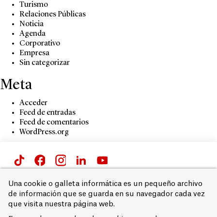
Turismo
Relaciones Públicas
Noticia
Agenda
Corporativo
Empresa
Sin categorizar
Meta
Acceder
Feed de entradas
Feed de comentarios
WordPress.org
Passeig de Gràcia 66 i 71,
Una cookie o galleta informática es un pequeño archivo
08007 Barcelona
de información que se guarda en su navegador cada vez
T. 93 215 68 00
que visita nuestra página web.
Aviso legal