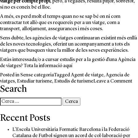
viatge per compte propi
, però, a vegades, resulta pitjor, sobretot,
si no es coneix bé el lloc.
A més, es perd molt el temps quan no se sap bé on ni com
contractar tot allò que es requereix per a un viatge, com a
transport, allotjament, assegurances i més coses.
Sens dubte, les agències de viatges continuaran existint més enllà
de les noves tecnologies, oferint un acompanyament a tots els
viatgers que busquen viure la millor de les seves experiències.
Estàs interessada/o a cursar estudis per a la gestió d’una Agència
de viatges? Tota la informació
aquí
Posted in
Sense categoria
Tagged
Agent de viatge
,
Agencia de
on
viatges
,
Estudiar turisme
,
Estudis de turisme
Leave a Comment
Search
Esp
en
ag
Cerca:
de
vi
Recent Posts
L’Escola Universitària Formatic Barcelona i la Federació
Catalana de Futbol signen un acord de col·laboració per