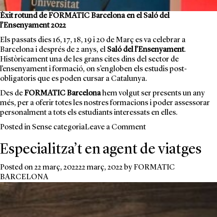
Èxit rotund de FORMATIC Barcelona en el Saló del
l’Ensenyament 2022
Els passats dies 16, 17, 18, 19 i 20 de Març es va celebrar a
Barcelona i després de 2 anys, el
Saló del l’Ensenyament
.
Històricament una de les grans cites dins del sector de
l’ensenyament i formació, on s’engloben els estudis post-
obligatoris que es poden cursar a Catalunya.
Des de
FORMATIC Barcelona
hem volgut ser presents un any
més, per a oferir totes les nostres formacions i poder assessorar
personalment a tots els estudiants interessats en elles.
on
Posted in
Sense categoria
Leave a Comment
FORMATIC
Especialitza’t en agent de viatges
present
al
Saló
Posted on
22 març, 2022
22 març, 2022
by
FORMATIC
de
BARCELONA
l’Ensenyament
2022