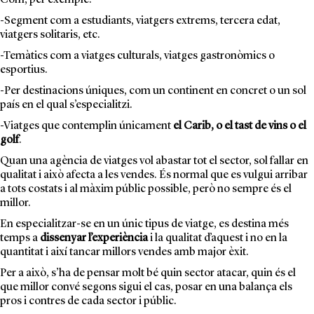
Com, per exemple:
-Segment com a estudiants, viatgers extrems, tercera edat,
viatgers solitaris, etc.
-Temàtics com a viatges culturals,
viatges gastronòmics
o
esportius.
-Per destinacions úniques, com un continent en concret o un sol
país en el qual s’especialitzi.
-Viatges que contemplin únicament
el Carib, o el tast de vins o el
golf
.
Quan una agència de viatges vol abastar tot el sector, sol fallar en
qualitat i això afecta a les vendes. És normal que es vulgui arribar
a tots costats i al màxim públic possible, però no sempre és el
millor.
En especialitzar-se en un únic tipus de viatge, es destina més
temps a
dissenyar l’experiència
i la qualitat d’aquest i no en la
quantitat i així tancar millors vendes amb major èxit.
Per a això, s’ha de pensar molt bé quin sector atacar, quin és el
que millor convé segons sigui el cas, posar en una balança els
pros i contres de cada sector i públic.