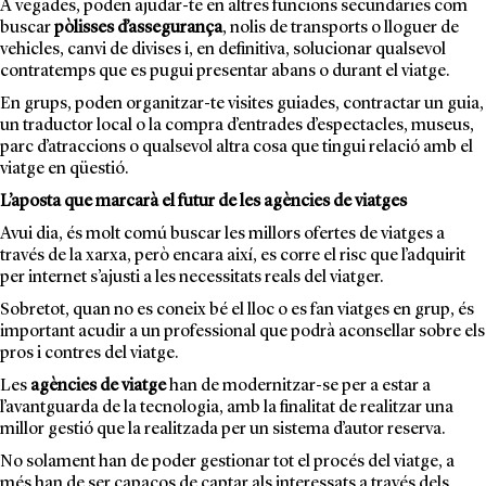
A vegades, poden ajudar-te en altres funcions secundàries com
buscar
pòlisses d’assegurança
, nolis de transports o lloguer de
vehicles, canvi de divises i, en definitiva, solucionar qualsevol
contratemps que es pugui presentar abans o durant el viatge.
En grups, poden organitzar-te visites guiades, contractar un guia,
un traductor local o la compra d’entrades d’espectacles, museus,
parc d’atraccions o qualsevol altra cosa que tingui relació amb el
viatge en qüestió.
L’aposta que marcarà el futur de les agències de viatges
Avui dia, és molt comú buscar les millors ofertes de viatges a
través de la xarxa, però encara així, es corre el risc que l’adquirit
per internet s’ajusti a les necessitats reals del viatger.
Sobretot, quan no es coneix bé el lloc o es fan viatges en grup, és
important acudir a un professional que podrà aconsellar sobre els
pros i contres del viatge.
Les
agències de viatge
han de modernitzar-se per a estar a
l’avantguarda de la tecnologia, amb la finalitat de realitzar una
millor gestió que la realitzada per un sistema d’autor reserva.
No solament han de poder gestionar tot el procés del viatge, a
més han de ser capaços de captar als interessats a través dels