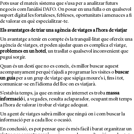
Pots usar el mateix sistema que s’usa per a analitzar futurs
negocis com l’anàlisi DAFO. On posar en una fulla o en qualsevol
suport digital les fortaleses, febleses, oportunitats i amenaces a fi
de valorar en què especialitzar-te.
Els avantatges de triar una agència de viatges a l’hora de viatjar
Un avantatge a tenir en compte és la tranquil·litat que ofereix una
agència de viatges
, et poden ajudar quan es complica el viatge,
problemes en un hotel
, un trasllat o qualsevol inconvenient que
pugui sorgir.
Quan és un destí que no es coneix, és millor buscar aquest
acompanyament perquè t’ajudi a programar les visites o
buscar
un guia
per a un grup de viatge que sàpiga moure’s i, fins i tot,
comunicar-se en l’idioma del lloc on es viatjarà.
S’estalvia temps, ja que en mirar en internet es troba
massa
informació
i, a vegades, resulta aclaparador, ocupant molt temps
a l’hora de valorar i trobar el viatge adequat.
Un agent de viatges sabrà millor que ningú on i com buscar la
informació per a cada lloc o ocasió.
En conclusió, es pot pensar que és més fàcil i barat organitzar un