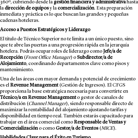
360º, cubriendo desde la
gestión financiera y administrativa
hasta
la
dirección de equipos
y la
comercialización
. Esta preparación
inmediata y práctica es lo que buscan las grandes y pequeñas
cadenas hoteleras.
Acceso a Puestos Estratégicos y Liderazgo
El título de Técnico Superior no te limita a un único puesto, sino
que te abre las puertas a una progresión rápida en la jerarquía
hotelera. Podrás ocupar roles de liderazgo como
Jefe/a de
Recepción
(
Front Office Manager
) o
Subdirector/a de
Alojamiento
, coordinando departamentos clave como pisos y
mantenimiento.
Una de las áreas con mayor demanda y potencial de crecimiento
es el
Revenue Management
(Gestión de Ingresos). El CFGS
proporciona la base estratégica necesaria para convertirte en
Técnico/a en Revenue Management
o gestor de canales de
distribución (
Channel Manager
), siendo responsable directo de
maximizar la rentabilidad del alojamiento ajustando tarifas y
disponibilidad en tiempo real. También estarás capacitado para
trabajar en el área comercial como
Responsable de Ventas y
Comercialización
o como
Gestor/a de Eventos
(
MICE
).
Habilidades Clave para el Éxito en Turismo