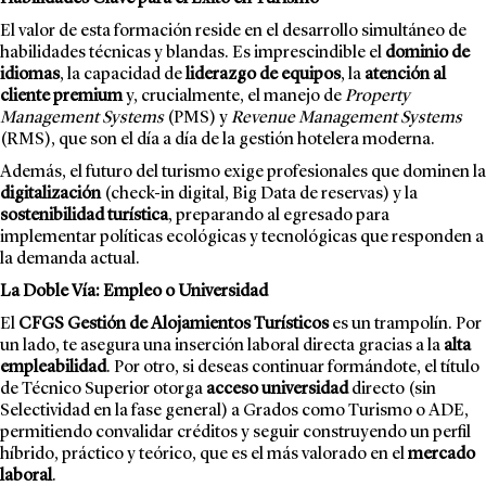
El valor de esta formación reside en el desarrollo simultáneo de
habilidades técnicas y blandas. Es imprescindible el
dominio de
idiomas
, la capacidad de
liderazgo de equipos
, la
atención al
cliente premium
y, crucialmente, el manejo de
Property
Management Systems
(PMS) y
Revenue Management Systems
(RMS), que son el día a día de la gestión hotelera moderna.
Además, el futuro del turismo exige profesionales que dominen la
digitalización
(check-in digital, Big Data de reservas) y la
sostenibilidad turística
, preparando al egresado para
implementar políticas ecológicas y tecnológicas que responden a
la demanda actual.
La Doble Vía: Empleo o Universidad
El
CFGS Gestión de Alojamientos Turísticos
es un trampolín. Por
un lado, te asegura una inserción laboral directa gracias a la
alta
empleabilidad
. Por otro, si deseas continuar formándote, el título
de
Técnico Superior otorga
acceso universidad
directo (sin
Selectividad en la fase general) a Grados como Turismo o ADE,
permitiendo convalidar créditos y seguir construyendo un perfil
híbrido, práctico y teórico, que es el más valorado en el
mercado
laboral
.