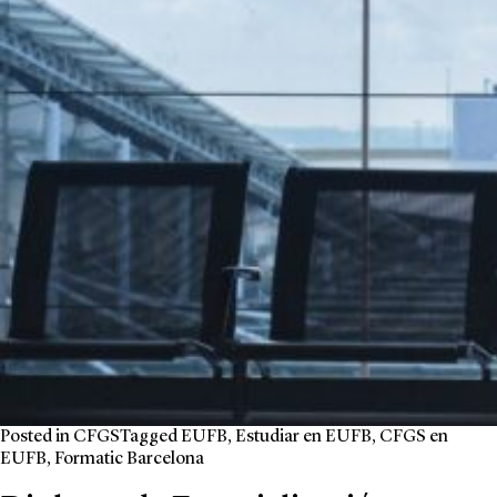
Posted in
CFGS
Tagged
EUFB
,
Estudiar en EUFB
,
CFGS en
EUFB
,
Formatic Barcelona