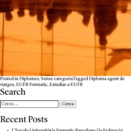
Posted in
Diplomes
,
Sense categoria
Tagged
Diploma agent de
viatges
,
EUFB Formatic
,
Estudiar a EUFB
Search
Cerca:
Recent Posts
L’Escola Universitària Formatic Barcelona i la Federació