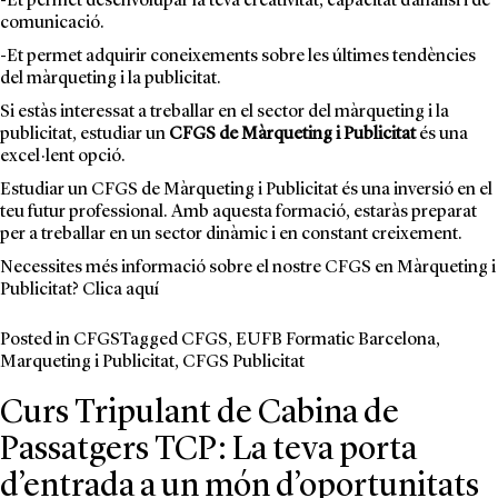
-Et permet desenvolupar la teva creativitat, capacitat d’anàlisi i de
comunicació.
-Et permet adquirir coneixements sobre les últimes tendències
del màrqueting i la publicitat.
Si estàs interessat a treballar en el sector del màrqueting i la
publicitat, estudiar un
CFGS de Màrqueting i Publicitat
és una
excel·lent opció.
Estudiar un
CFGS de Màrqueting i Publicitat
és una inversió en el
teu futur professional. Amb aquesta formació, estaràs preparat
per a treballar en un sector dinàmic i en constant creixement.
Necessites més informació sobre el nostre CFGS en Màrqueting i
Publicitat? Clica
aquí
Posted in
CFGS
Tagged
CFGS
,
EUFB Formatic Barcelona
,
Marqueting i Publicitat
,
CFGS Publicitat
Curs Tripulant de Cabina de
Passatgers TCP: La teva porta
d’entrada a un món d’oportunitats