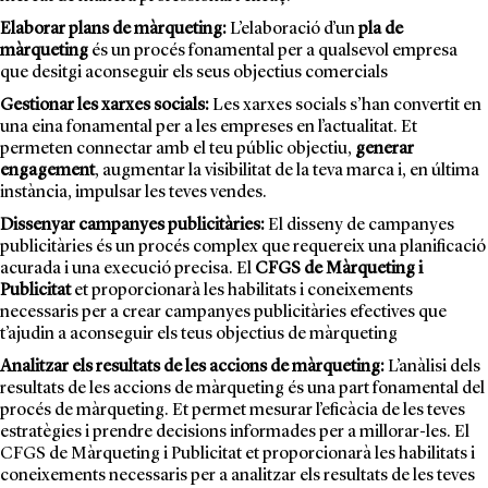
Elaborar plans de màrqueting:
L’elaboració d’un
pla de
màrqueting
és un procés fonamental per a qualsevol empresa
que desitgi aconseguir els seus objectius comercials
Gestionar les xarxes socials:
Les xarxes socials s’han convertit en
una eina fonamental per a les empreses en l’actualitat. Et
permeten connectar amb el teu públic objectiu,
generar
engagement
, augmentar la visibilitat de la teva marca i, en última
instància, impulsar les teves vendes.
Dissenyar campanyes publicitàries:
El disseny de campanyes
publicitàries és un procés complex que requereix una planificació
acurada i una execució precisa. El
CFGS de Màrqueting i
Publicitat
et proporcionarà les habilitats i coneixements
necessaris per a crear campanyes publicitàries efectives que
t’ajudin a aconseguir els teus objectius de màrqueting
Analitzar els resultats de les accions de màrqueting:
L’anàlisi dels
resultats de les accions de màrqueting és una part fonamental del
procés de màrqueting. Et permet mesurar l’eficàcia de les teves
estratègies i prendre decisions informades per a millorar-les. El
CFGS de Màrqueting i Publicitat
et proporcionarà les habilitats i
coneixements necessaris per a analitzar els resultats de les teves