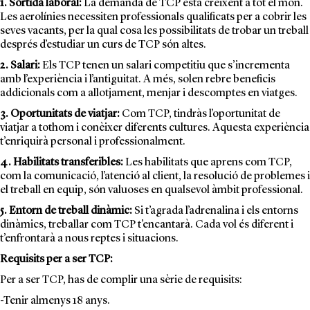
1. Sortida laboral:
La demanda de TCP està creixent a tot el món.
Les aerolínies necessiten professionals qualificats per a cobrir les
seves vacants, per la qual cosa les possibilitats de trobar un treball
després d’estudiar un curs de TCP són altes.
2. Salari:
Els TCP tenen un salari competitiu que s’incrementa
amb l’experiència i l’antiguitat. A més, solen rebre beneficis
addicionals com a allotjament, menjar i descomptes en viatges.
3. Oportunitats de viatjar:
Com TCP, tindràs l’oportunitat de
viatjar a tothom i conèixer diferents cultures. Aquesta experiència
t’enriquirà personal i professionalment.
4. Habilitats transferibles:
Les habilitats que aprens com
TCP
,
com la comunicació, l’atenció al client, la resolució de problemes i
el treball en equip, són valuoses en qualsevol àmbit professional.
5. Entorn de treball dinàmic:
Si t’agrada l’adrenalina i els entorns
dinàmics, treballar com TCP t’encantarà. Cada vol és diferent i
t’enfrontarà a nous reptes i situacions.
Requisits per a ser TCP:
Per a ser TCP, has de complir una sèrie de requisits:
-Tenir almenys 18 anys.