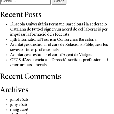
Cerca:
de
Passatgers
Recent Posts
TCP:
La
L’Escola Universitària Formatic Barcelona i la Federació
teva
Catalana de Futbol signen un acord de col·laboració per
porta
impulsar la formació dels federats
d’entrada
13th International Tourism Conference Barcelona
a
Avantatges d’estudiar el curs de Relacions Públiques i les
un
seves sortides professionals
món
Avantatges d’estudiar el curs d’Agent de Viatges
d’oportunitats
CFGS d’Assistència a la Direcció: sortides professionals i
oportunitats laborals
Recent Comments
Archives
juliol 2026
juny 2026
maig 2026