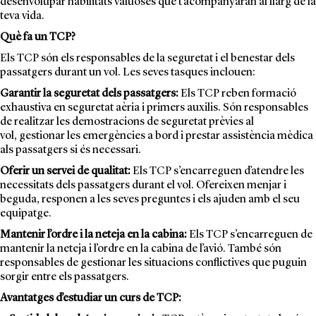
desenvolupar habilitats valuoses que t’acompanyaran al llarg de la
teva vida.
Què fa un TCP?
Els TCP són els responsables de la seguretat i el benestar dels
passatgers durant un vol. Les seves tasques inclouen:
Garantir la seguretat dels passatgers:
Els TCP reben formació
exhaustiva en seguretat aèria i primers auxilis. Són responsables
de realitzar les demostracions de seguretat prèvies al
vol, gestionar les emergències a bord i prestar assistència mèdica
als passatgers si és necessari.
Oferir un servei de qualitat:
Els TCP s’encarreguen d’atendre les
necessitats dels passatgers durant el vol. Ofereixen menjar i
beguda, responen a les seves preguntes i els ajuden amb el seu
equipatge.
Mantenir l’ordre i la neteja en la cabina:
Els TCP s’encarreguen de
mantenir la neteja i l’ordre en la cabina de l’avió. També són
responsables de gestionar les situacions conflictives que puguin
sorgir entre els passatgers.
Avantatges d’estudiar un curs de TCP: