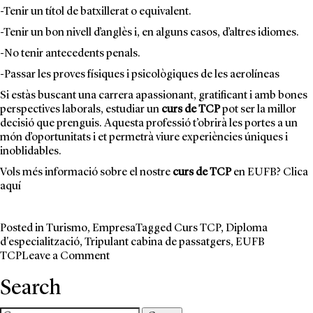
-Tenir un títol de batxillerat o equivalent.
-Tenir un bon nivell d’anglès i, en alguns casos, d’altres idiomes.
-No tenir antecedents penals.
-Passar les proves físiques i psicològiques de les aerolíneas
Si estàs buscant una carrera apassionant, gratificant i amb bones
perspectives laborals, estudiar un
curs de TCP
pot ser la millor
decisió que prenguis. Aquesta professió t’obrirà les portes a un
món d’oportunitats i et permetrà viure experiències úniques i
inoblidables.
Vols més informació sobre el nostre
curs de TCP
en EUFB? Clica
aquí
Posted in
Turismo
,
Empresa
Tagged
Curs TCP
,
Diploma
d'especialització
,
Tripulant cabina de passatgers
,
EUFB
on
TCP
Leave a Comment
Curs
Search
Tripulant
de
Cabina