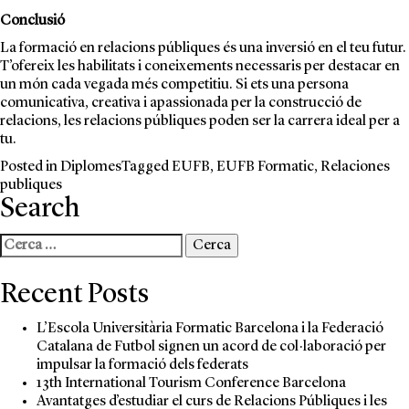
Conclusió
La formació en relacions públiques és una inversió en el teu futur.
T’ofereix les habilitats i coneixements necessaris per destacar en
un món cada vegada més competitiu. Si ets una persona
comunicativa, creativa i apassionada per la construcció de
relacions, les relacions públiques poden ser la carrera ideal per a
tu.
Posted in
Diplomes
Tagged
EUFB
,
EUFB Formatic
,
Relaciones
publiques
Search
Cerca:
Recent Posts
L’Escola Universitària Formatic Barcelona i la Federació
Catalana de Futbol signen un acord de col·laboració per
impulsar la formació dels federats
13th International Tourism Conference Barcelona
Avantatges d’estudiar el curs de Relacions Públiques i les