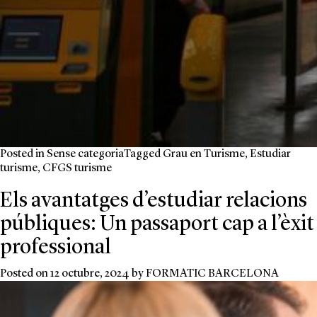
Posted in
Sense categoria
Tagged
Grau en Turisme
,
Estudiar
turisme
,
CFGS turisme
Els avantatges d’estudiar relacions
públiques: Un passaport cap a l’èxit
professional
Posted on
12 octubre, 2024
by
FORMATIC BARCELONA