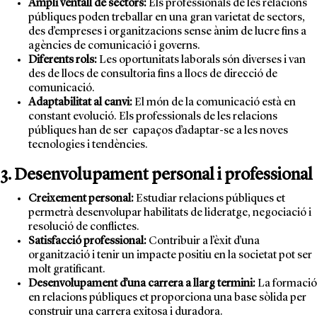
Ampli ventall de sectors:
Els professionals de les relacions
públiques poden treballar en una gran varietat de sectors,
des d’empreses i organitzacions sense ànim de lucre fins a
agències de comunicació i governs.
Diferents rols:
Les oportunitats laborals són diverses i van
des de llocs de consultoria fins a llocs de direcció de
comunicació.
Adaptabilitat al canvi:
El món de la comunicació està en
constant evolució. Els professionals de les relacions
públiques han de ser capaços d’adaptar-se a les noves
tecnologies i tendències.
3. Desenvolupament personal i professional
Creixement personal:
Estudiar relacions públiques et
permetrà desenvolupar habilitats de lideratge, negociació i
resolució de conflictes.
Satisfacció professional:
Contribuir a l’èxit d’una
organització i tenir un impacte positiu en la societat pot ser
molt gratificant.
Desenvolupament d’una carrera a llarg termini:
La formació
en relacions públiques et proporciona una base sòlida per
construir una carrera exitosa i duradora.