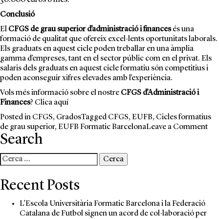
30.000 euros o més.
Conclusió
El
CFGS de grau superior d’administració i finances
és una
formació de qualitat que ofereix excel·lents oportunitats laborals.
Els graduats en aquest cicle poden treballar en una àmplia
gamma d’empreses, tant en el sector públic com en el privat. Els
salaris dels graduats en aquest cicle formatiu són competitius i
poden aconseguir xifres elevades amb l’experiència.
Vols més informació sobre el nostre
CFGS d’Administració i
Finances
? Clica
aquí
Posted in
CFGS
,
Grados
Tagged
CFGS
,
EUFB
,
Cicles formatius
on
de grau superior
,
EUFB Formatic Barcelona
Leave a Comment
Search
Le
mil
sor
Cerca:
lab
d’e
Recent Posts
un
CF
L’Escola Universitària Formatic Barcelona i la Federació
d’a
Catalana de Futbol signen un acord de col·laboració per
i