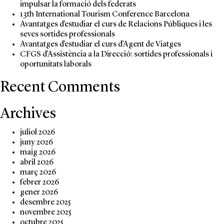
impulsar la formació dels federats
fin
13th International Tourism Conference Barcelona
Avantatges d’estudiar el curs de Relacions Públiques i les
seves sortides professionals
Avantatges d’estudiar el curs d’Agent de Viatges
CFGS d’Assistència a la Direcció: sortides professionals i
oportunitats laborals
Recent Comments
Archives
juliol 2026
juny 2026
maig 2026
abril 2026
març 2026
febrer 2026
gener 2026
desembre 2025
novembre 2025
octubre 2025