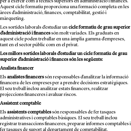
per a exercir com a tècnics superiors en administració i finances.
Aquest cicle formatiu proporciona una formació completa en les
àrees d’administració, finances, comptabilitat, gestió i
màrqueting.
Les sortides laborals d’estudiar un
cicle formatiu de grau superior
d’administració i finances
són molt variades. Els graduats en
aquest cicle poden treballar en una àmplia gamma d’empreses,
tant en el sector públic com en el privat.
Les millors sortides laborals d’estudiar un cicle formatiu de grau
superior d’administració i finances són les següents:
Analista financer
Els
analistes financers
són responsables d’analitzar la informació
financera de les empreses per a prendre decisions estratègiques.
El seu treball inclou analitzar estats financers, realitzar
projeccions financeres i avaluar riscos.
Assistent comptable
Els
assistents comptables
són responsables de fer tasques
administratives i comptables bàsiques. El seu treball inclou
registrar transaccions financeres, preparar informes comptables i
fer tasques de suport al departament de comptabilitat.