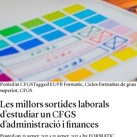
Posted in
CFGS
Tagged
EUFB Formatic
,
Cicles formatius de grau
superior
,
CFGS
Les millors sortides laborals
d’estudiar un CFGS
d’administració i finances
Posted on
31 gener, 2024
31 gener, 2024
by
FORMATIC